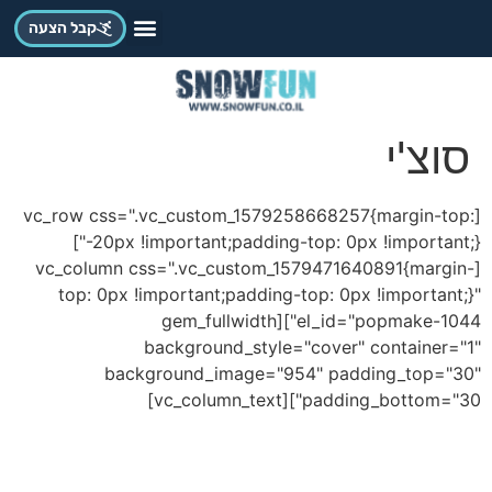
קבל הצעה
סוצ'י
[vc_row css=".vc_custom_1579258668257{margin-top:
-20px !important;padding-top: 0px !important;}"]
[vc_column css=".vc_custom_1579471640891{margin-
top: 0px !important;padding-top: 0px !important;}"
el_id="popmake-1044"][gem_fullwidth
background_style="cover" container="1"
background_image="954" padding_top="30"
padding_bottom="30"][vc_column_text]
מסלולי Snow Fun