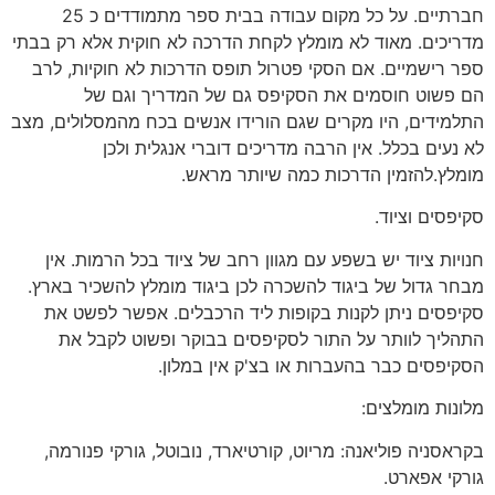
חברתיים. על כל מקום עבודה בבית ספר מתמודדים כ 25
מדריכים. מאוד לא מומלץ לקחת הדרכה לא חוקית אלא רק בבתי
ספר רישמיים. אם הסקי פטרול תופס הדרכות לא חוקיות, לרב
הם פשוט חוסמים את הסקיפס גם של המדריך וגם של
התלמידים, היו מקרים שגם הורידו אנשים בכח מהמסלולים, מצב
לא נעים בכלל. אין הרבה מדריכים דוברי אנגלית ולכן
מומלץ.להזמין הדרכות כמה שיותר מראש.
סקיפסים וציוד.
חנויות ציוד יש בשפע עם מגוון רחב של ציוד בכל הרמות. אין
מבחר גדול של ביגוד להשכרה לכן ביגוד מומלץ להשכיר בארץ.
סקיפסים ניתן לקנות בקופות ליד הרכבלים. אפשר לפשט את
התהליך לוותר על התור לסקיפסים בבוקר ופשוט לקבל את
הסקיפסים כבר בהעברות או בצ'ק אין במלון.
מלונות מומלצים:
בקראסניה פוליאנה: מריוט, קורטיארד, נובוטל, גורקי פנורמה,
גורקי אפארט.