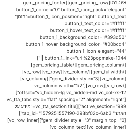
אינטרנט[/gem_pricing_row][gem_pricing_footer
button_1_corner="0" button_1_icon_pack="elegant"
button_1_icon_position="right" button_1_text="הזמן"
button_1_text_color="#ffffff"
button_1_hover_text_color="#ffffff"
button_1_background_color="#393d50"
button_1_hover_background_color="#00bcd4"
button_1_icon_elegant="44"
button_1_link="url:%23popmake-1044|||"]
[/gem_pricing_column][/gem_pricing_table]
[/gem_fullwidth][/vc_column][/vc_row][vc_row]
[vc_column][gem_divider style="3"][/vc_column]
[/vc_row][vc_row][vc_column width="1/2"
offset="vc_hidden-lg vc_hidden-md vc_col-xs-12"]
[vc_tta_tabs style="flat" spacing="2" alignment="right"
active_section="999"][vc_tta_section title="מידע על
האתר" tab_id="1579251557190-298bf02c-6ab3"]
[gem_divider style="3" margin_top="0"][vc_row_inner]
[vc_column_inner][vc_column_text]