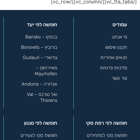
[/vc_tta_tabs][/vc_column][/vc_row]
עמודים
חופשה לפי יעד
מי אנחנו
בנסקו – Bansko
תקנון שימוש
בורוביץ – Borovets
תנאים ואחריות
גודאורי – Gudauri
מדיניות פרטיות
מאיירהופן –
Mayrhofen
צור קשר
אנדורה – Andorra
ואל טורנס – Val
Thorens
חופשה לפי רמת סקי
חופשה לפי סגנון
חופשת סקי למתחילים
חופשת סקי לצעירים