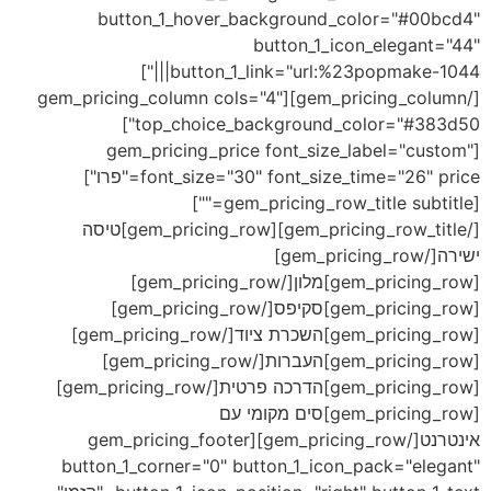
button_1_hover_background_color="#00bcd4"
button_1_icon_elegant="44"
button_1_link="url:%23popmake-1044|||"]
[/gem_pricing_column][gem_pricing_column cols="4"
top_choice_background_color="#383d50"]
[gem_pricing_price font_size_label="custom"
font_size="30" font_size_time="26" price="פרו"]
[gem_pricing_row_title subtitle=""]
[/gem_pricing_row_title][gem_pricing_row]טיסה
ישירה[/gem_pricing_row]
[gem_pricing_row]מלון[/gem_pricing_row]
[gem_pricing_row]סקיפס[/gem_pricing_row]
[gem_pricing_row]השכרת ציוד[/gem_pricing_row]
[gem_pricing_row]
העברות
[/gem_pricing_row]
[gem_pricing_row]הדרכה פרטית[/gem_pricing_row]
[gem_pricing_row]סים מקומי עם
אינטרנט[/gem_pricing_row][gem_pricing_footer
button_1_corner="0" button_1_icon_pack="elegant"