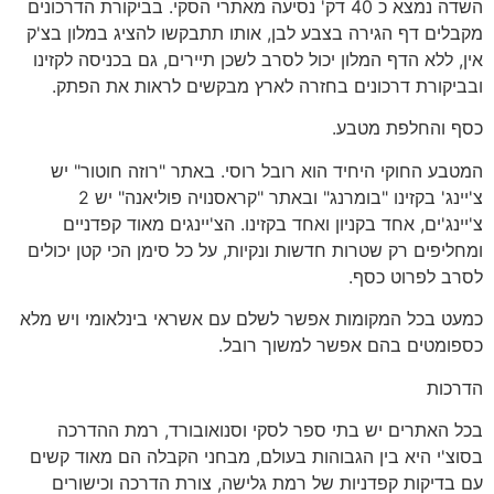
השדה נמצא כ 40 דק' נסיעה מאתרי הסקי. בביקורת הדרכונים
מקבלים דף הגירה בצבע לבן, אותו תתבקשו להציג במלון בצ'ק
אין, ללא הדף המלון יכול לסרב לשכן תיירים, גם בכניסה לקזינו
ובביקורת דרכונים בחזרה לארץ מבקשים לראות את הפתק.
כסף והחלפת מטבע.
המטבע החוקי היחיד הוא רובל רוסי. באתר "רוזה חוטור" יש
צ'יינג' בקזינו "בומרנג" ובאתר "קראסנויה פוליאנה" יש 2
צ'יינג'ים, אחד בקניון ואחד בקזינו. הצ'יינגים מאוד קפדניים
ומחליפים רק שטרות חדשות ונקיות, על כל סימן הכי קטן יכולים
לסרב לפרוט כסף.
כמעט בכל המקומות אפשר לשלם עם אשראי בינלאומי ויש מלא
כספומטים בהם אפשר למשוך רובל.
הדרכות
בכל האתרים יש בתי ספר לסקי וסנואובורד, רמת ההדרכה
בסוצ'י היא בין הגבוהות בעולם, מבחני הקבלה הם מאוד קשים
עם בדיקות קפדניות של רמת גלישה, צורת הדרכה וכישורים