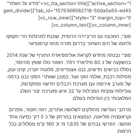
active_section="1"][vc_tta_section title="מידע על האתר"
tab_id="1579368562718-50da5e55-ed43"][gem_divider
style="3" margin_top="0"][vc_row_inner]
[vc_column_inner][vc_column_text]
סוצ’י, המכונה גם הריביירה הרוסית, שוכנת למרגלות הרי הקווקז
ולחופו של הים השחור בדרום מזרח מחוז קרסנודאר.
סוצ'י נבנתה מחדש לקראת אולימפיאדת החורף של שנת 2014
בהשקעה של כ 60 מיליארד דולר. האזור כולו שופץ מהיסוד,
נסללו כבישים חדשים, נבנו אצטדיונים, מלונות יוקרה, קזינו ענק,
מסילות רכבת, אולמי הוקי ועוד. כמובן שאתרי הסקי נבנו ברמה
של מערב אירופה עם מערכת רכבלים חדשה ומתקדמת,
גונדולות ענקיות המכילות עד 32 איש ומערכת יצור השלג
המלאכותי בין הגדולות בעולם.
מרחבי הגלישה מחולקים לשלושה אתרים, רוזה חוטור, גזפרום
וקראסנויה פוליאנה, הנמצאים במרחק של כ 5 דק' נסיעה אחד
מהשני. הפרשי גבהים של 1,835 מ' וכ 160 ק"מ מסלולים בכל
הרמות.