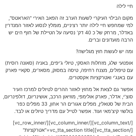
חיי לילה
מקום הבילוי העיקרי לשעות הערב זה הפאב האירי "האראטס",
למי שמחפש חיי לילה יותר רציניים, מומלץ לנסוע לאזור המנדרין
באדלר, מרחק של כ 40 דק' נסיעה על הטיילת של חוף הים יש
הרבה מועדונים וברים.
ומה יש לעשות חוץ מגלישה?
אופנועי שלג, מזחלות האסקי, טיולי ג'יפים, באניה (סאונה רוסית)
עם טיפולים, מצנח רחיפה, טיסה במסוק, מסאז'ים, סקאיי פארק
עם באנג'י ואטרקציות אקסטרים.
אפשר גם לצאת אל מחוץ לאזור ההרים לטיולים למרכז העיר
סוצ'י, אדלר, פארק אולימפי, מוזיאון הרכב, אושינריום, דולפינריום,
הבית של סטאלין, מפלים אגורים הר אחון, 33 מפלים כפר
בולשוי קיצ'מאי ועוד. אפשר לטייל עם מדריך טיולים או לבד.
[/vc_column_text][/vc_column_inner][/vc_row_inner]
[/vc_tta_section][vc_tta_section title="אטרקציות"