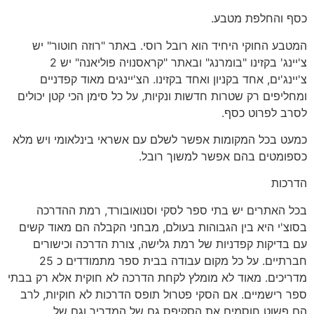
כסף והחלפת מטבע.
המטבע החוקי היחיד הוא רובל רוסי. באתר "רוזה חוטור" יש
צ'יינג' בקזינו "בומרנג" ובאתר "קראסנויה פוליאנה" יש 2
צ'יינג'ים, אחד בקניון ואחד בקזינו. הצ'יינגים מאוד קפדניים
ומחליפים רק שטרות חדשות ונקיות, על כל סימן הכי קטן יכולים
לסרב לפרוט כסף.
כמעט בכל המקומות אפשר לשלם עם אשראי בינלאומי ויש מלא
כספומטים בהם אפשר למשוך רובל.
הדרכות
בכל האתרים יש בתי ספר לסקי וסנואובורד, רמת ההדרכה
בסוצ'י היא בין הגבוהות בעולם, מבחני הקבלה הם מאוד קשים
עם בדיקות קפדניות של רמת גלישה, צורת הדרכה וכישורים
חברתיים. על כל מקום עבודה בבית ספר מתמודדים כ 25
מדריכים. מאוד לא מומלץ לקחת הדרכה לא חוקית אלא רק בבתי
ספר רישמיים. אם הסקי פטרול תופס הדרכות לא חוקיות, לרב
הם פשוט חוסמים את הסקיפס גם של המדריך וגם של