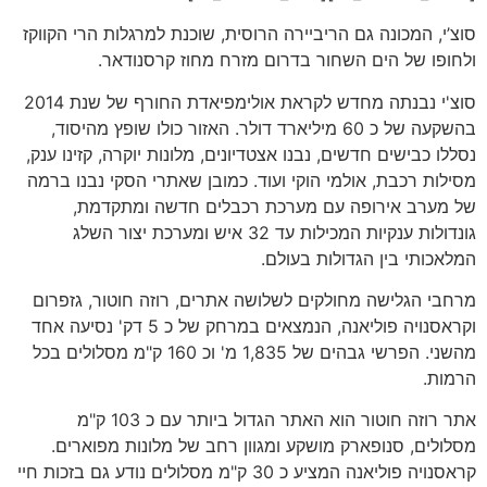
סוצ’י, המכונה גם הריביירה הרוסית, שוכנת למרגלות הרי הקווקז
ולחופו של הים השחור בדרום מזרח מחוז קרסנודאר.
סוצ'י נבנתה מחדש לקראת אולימפיאדת החורף של שנת 2014
בהשקעה של כ 60 מיליארד דולר. האזור כולו שופץ מהיסוד,
נסללו כבישים חדשים, נבנו אצטדיונים, מלונות יוקרה, קזינו ענק,
מסילות רכבת, אולמי הוקי ועוד. כמובן שאתרי הסקי נבנו ברמה
של מערב אירופה עם מערכת רכבלים חדשה ומתקדמת,
גונדולות ענקיות המכילות עד 32 איש ומערכת יצור השלג
המלאכותי בין הגדולות בעולם.
מרחבי הגלישה מחולקים לשלושה אתרים, רוזה חוטור, גזפרום
וקראסנויה פוליאנה, הנמצאים במרחק של כ 5 דק' נסיעה אחד
מהשני. הפרשי גבהים של 1,835 מ' וכ 160 ק"מ מסלולים בכל
הרמות.
אתר רוזה חוטור הוא האתר הגדול ביותר עם כ 103 ק"מ
מסלולים, סנופארק מושקע ומגוון רחב של מלונות מפוארים.
קראסנויה פוליאנה המציע כ 30 ק"מ מסלולים נודע גם בזכות חיי