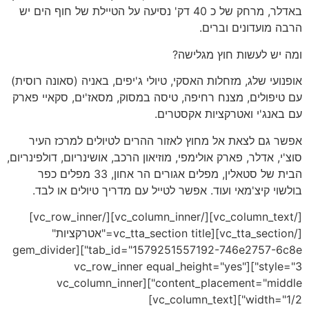
באדלר, מרחק של כ 40 דק' נסיעה על הטיילת של חוף הים יש
הרבה מועדונים וברים.
ומה יש לעשות חוץ מגלישה?
אופנועי שלג, מזחלות האסקי, טיולי ג'יפים, באניה (סאונה רוסית)
עם טיפולים, מצנח רחיפה, טיסה במסוק, מסאז'ים, סקאיי פארק
עם באנג'י ואטרקציות אקסטרים.
אפשר גם לצאת אל מחוץ לאזור ההרים לטיולים למרכז העיר
סוצ'י, אדלר, פארק אולימפי, מוזיאון הרכב, אושינריום, דולפינריום,
הבית של סטאלין, מפלים אגורים הר אחון, 33 מפלים כפר
בולשוי קיצ'מאי ועוד. אפשר לטייל עם מדריך טיולים או לבד.
[/vc_column_text][/vc_column_inner][/vc_row_inner]
[/vc_tta_section][vc_tta_section title="אטרקציות"
tab_id="1579251557192-746e2757-6c8e"][gem_divider
style="3"][vc_row_inner equal_height="yes"
content_placement="middle"][vc_column_inner
width="1/2"][vc_column_text]