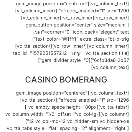
[/vc_column_text][gem_image position="centered"
effects_enabled="1" src="1290"][/vc_column_inner]
[/vc_row_inner][vc_row_inner][vc_column_inner]
[gem_button position="center" size="medium"
corner="0" icon_pack="elegant" text="הזמן"
text_color="#ffffff" extra_class="bt-p-trig"]
[/vc_column_inner][/vc_row_inner][/vc_tta_section]
[vc_tta_section title="קזינו" tab_id="1579251557212-
6cfb3da8-2d57"][gem_divider style="3"]
[vc_column_text]
CASINO BOMERANG
[/vc_column_text][gem_image position="centered"
effects_enabled="1" src="1296"][/vc_tta_section]
[/vc_tta_tabs][vc_empty_space height="80px"]
[/vc_column][vc_column width="1/2" offset="vc_col-lg-
12 vc_col-md-12 vc_hidden-sm vc_hidden-xs"]
[vc_tta_tabs style="flat" spacing="2" alignment="right"