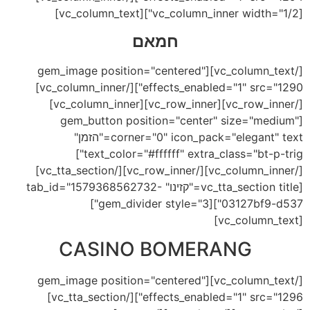
[vc_column_inner width="1/2"][vc_column_text]
חמאם
[/vc_column_text][gem_image position="centered"
effects_enabled="1" src="1290"][/vc_column_inner]
[/vc_row_inner][vc_row_inner][vc_column_inner]
[gem_button position="center" size="medium"
corner="0" icon_pack="elegant" text="הזמן"
text_color="#ffffff" extra_class="bt-p-trig"]
[/vc_column_inner][/vc_row_inner][/vc_tta_section]
[vc_tta_section title="קזינו" tab_id="1579368562732-
03127bf9-d537"][gem_divider style="3"]
[vc_column_text]
CASINO BOMERANG
[/vc_column_text][gem_image position="centered"
effects_enabled="1" src="1296"][/vc_tta_section]