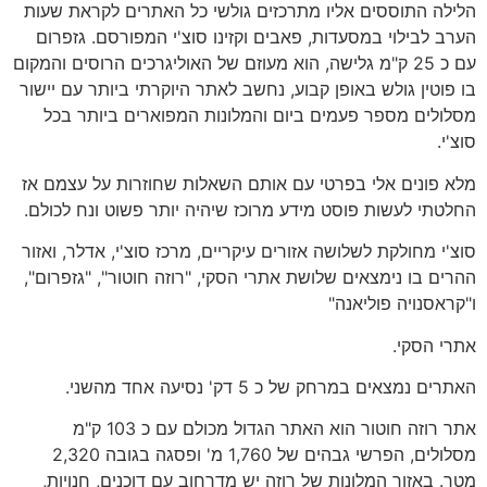
הלילה התוססים אליו מתרכזים גולשי כל האתרים לקראת שעות
הערב לבילוי במסעדות, פאבים וקזינו סוצ'י המפורסם. גזפרום
עם כ 25 ק"מ גלישה, הוא מעוזם של האוליגרכים הרוסים והמקום
בו פוטין גולש באופן קבוע, נחשב לאתר היוקרתי ביותר עם יישור
מסלולים מספר פעמים ביום והמלונות המפוארים ביותר בכל
סוצ'י.
מלא פונים אלי בפרטי עם אותם השאלות שחוזרות על עצמם אז
החלטתי לעשות פוסט מידע מרוכז שיהיה יותר פשוט ונח לכולם.
סוצ'י מחולקת לשלושה אזורים עיקריים, מרכז סוצ'י, אדלר, ואזור
ההרים בו נימצאים שלושת אתרי הסקי, "רוזה חוטור", "גזפרום",
ו"קראסנויה פוליאנה"
אתרי הסקי.
האתרים נמצאים במרחק של כ 5 דק' נסיעה אחד מהשני.
אתר רוזה חוטור הוא האתר הגדול מכולם עם כ 103 ק"מ
מסלולים, הפרשי גבהים של 1,760 מ' ופסגה בגובה 2,320
מטר. באזור המלונות של רוזה יש מדרחוב עם דוכנים, חנויות,