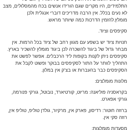
התלמידים, היו מקרים שגם הורידו אנשים בכח מהמסלולים, מצב
לא נעים בכלל. אין הרבה מדריכים דוברי אנגלית ולכן
מומלץ.להזמין הדרכות כמה שיותר מראש.
סקיפסים וציוד.
חנויות ציוד יש בשפע עם מגוון רחב של ציוד בכל הרמות. אין
מבחר גדול של ביגוד להשכרה לכן ביגוד מומלץ להשכיר בארץ.
סקיפסים ניתן לקנות בקופות ליד הרכבלים. אפשר לפשט את
התהליך לוותר על התור לסקיפסים בבוקר ופשוט לקבל את
הסקיפסים כבר בהעברות או בצ'ק אין במלון.
מלונות מומלצים:
בקראסניה פוליאנה: מריוט, קורטיארד, נובוטל, גורקי פנורמה,
גורקי אפארט.
ברוזה חוטור: רדיסון, פארק אין, מרקיור, גולדן טוליפ, טוליפ אין,
רוזה סקי אין.
מסעדות מומלצות: