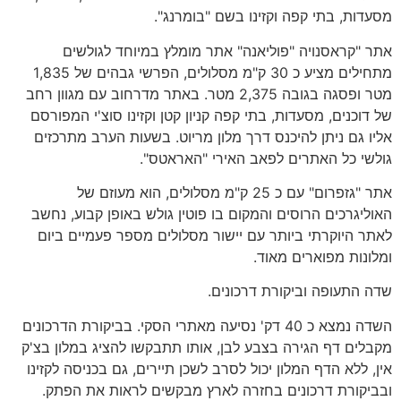
מסעדות, בתי קפה וקזינו בשם "בומרנג".
אתר "קראסנויה "פוליאנה" אתר מומלץ במיוחד לגולשים
מתחילים מציע כ 30 ק"מ מסלולים, הפרשי גבהים של 1,835
מטר ופסגה בגובה 2,375 מטר. באתר מדרחוב עם מגוון רחב
של דוכנים, מסעדות, בתי קפה קניון קטן וקזינו סוצ'י המפורסם
אליו גם ניתן להיכנס דרך מלון מריוט. בשעות הערב מתרכזים
גולשי כל האתרים לפאב האירי "האראטס".
אתר "גזפרום" עם כ 25 ק"מ מסלולים, הוא מעוזם של
האוליגרכים הרוסים והמקום בו פוטין גולש באופן קבוע, נחשב
לאתר היוקרתי ביותר עם יישור מסלולים מספר פעמיים ביום
ומלונות מפוארים מאוד.
שדה התעופה וביקורת דרכונים.
השדה נמצא כ 40 דק' נסיעה מאתרי הסקי. בביקורת הדרכונים
מקבלים דף הגירה בצבע לבן, אותו תתבקשו להציג במלון בצ'ק
אין, ללא הדף המלון יכול לסרב לשכן תיירים, גם בכניסה לקזינו
ובביקורת דרכונים בחזרה לארץ מבקשים לראות את הפתק.