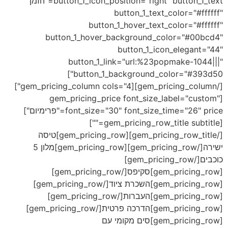
button_1_icon_position="right" button_1_text="הזמן"
button_1_text_color="#ffffff"
button_1_hover_text_color="#ffffff"
button_1_hover_background_color="#00bcd4"
button_1_icon_elegant="44"
button_1_link="url:%23popmake-1044|||"
button_1_background_color="#393d50"]
[/gem_pricing_column][gem_pricing_column cols="4"]
[gem_pricing_price font_size_label="custom"
font_size="30" font_size_time="26" price="פרימיום"]
[gem_pricing_row_title subtitle=""]
[/gem_pricing_row_title][gem_pricing_row]טיסה
ישירה[/gem_pricing_row][gem_pricing_row]מלון 5
כוכבים[/gem_pricing_row]
[gem_pricing_row]סקיפס[/gem_pricing_row]
[gem_pricing_row]השכרת ציוד[/gem_pricing_row]
[gem_pricing_row]
העברות
[/gem_pricing_row]
[gem_pricing_row]הדרכה פרטית[/gem_pricing_row]
[gem_pricing_row]סים מקומי עם