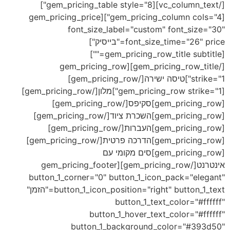
[/vc_column_text][gem_pricing_table style="8"]
[gem_pricing_column cols="4"][gem_pricing_price
font_size_label="custom" font_size="30"
font_size_time="26" price="בייסיק"]
[gem_pricing_row_title subtitle=""]
[/gem_pricing_row_title][gem_pricing_row
strike="1"]טיסה ישירה[/gem_pricing_row]
[gem_pricing_row strike="1"]מלון[/gem_pricing_row]
[gem_pricing_row]סקיפס[/gem_pricing_row]
[gem_pricing_row]השכרת ציוד[/gem_pricing_row]
[gem_pricing_row]
העברות
[/gem_pricing_row]
[gem_pricing_row]הדרכה פרטית[/gem_pricing_row]
[gem_pricing_row]סים מקומי עם
אינטרנט[/gem_pricing_row][gem_pricing_footer
button_1_corner="0" button_1_icon_pack="elegant"
button_1_icon_position="right" button_1_text="הזמן"
button_1_text_color="#ffffff"
button_1_hover_text_color="#ffffff"
button_1_background_color="#393d50"