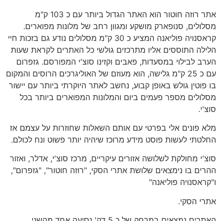
אתר רוזה חוטור הוא האתר הגדול ביותר עם כ 103 ק"מ
מסלולים, סנופארק מושקע ומגוון רחב של מלונות מפוארים.
קראסנויה פוליאנה המציע כ 30 ק"מ מסלולים נודע גם בזכות חיי
הלילה התוססים אליו מתרכזים גולשי כל האתרים לקראת שעות
הערב לבילוי במסעדות, פאבים וקזינו סוצ'י המפורסם. גזפרום
עם כ 25 ק"מ גלישה, הוא מעוזם של האוליגרכים הרוסים והמקום
בו פוטין גולש באופן קבוע, נחשב לאתר היוקרתי ביותר עם יישור
מסלולים מספר פעמים ביום והמלונות המפוארים ביותר בכל
סוצ'י.
מלא פונים אלי בפרטי עם אותם השאלות שחוזרות על עצמם אז
החלטתי לעשות פוסט מידע מרוכז שיהיה יותר פשוט ונח לכולם.
סוצ'י מחולקת לשלושה אזורים עיקריים, מרכז סוצ'י, אדלר, ואזור
ההרים בו נימצאים שלושת אתרי הסקי, "רוזה חוטור", "גזפרום",
ו"קראסנויה פוליאנה"
אתרי הסקי.
האתרים נמצאים במרחק של כ 5 דק' נסיעה אחד מהשני.